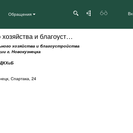
Вх
Обращения
Управление дорожно-коммунального хозяйства и благоустройства Администрации г. Новокузнецка
ьного хозяйства и благоустройства
и г. Новокузнецка
УДКХиБ
нецк, Спартака, 24