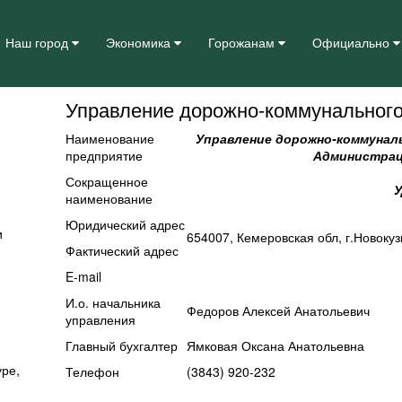
Наш город
Экономика
Горожанам
Официально
Наименование
Управление дорожно-коммунал
предприятие
Администраци
Сокращенное
наименование
Юридический адрес
и
654007, Кемеровская обл, г.Новокуз
Фактический адрес
E-mail
И.о. начальника
Федоров Алексей Анатольевич
управления
Главный бухгалтер
Ямковая Оксана Анатольевна
уре,
Телефон
(3843) 920-232