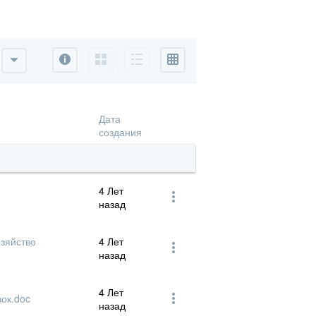
Информация
Иконка
Подробно
Список
о возрастанию
По убыванию
Дата
создания
4 Лет
назад
озяйство
4 Лет
назад
4 Лет
зок.doc
назад