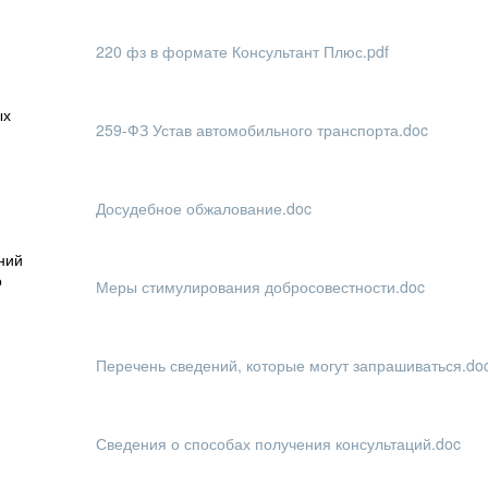
220 фз в формате Консультант Плюс.pdf
ых
259-ФЗ Устав автомобильного транспорта.doc
Досудебное обжалование.doc
ний
о
Меры стимулирования добросовестности.doc
Перечень сведений, которые могут запрашиваться.do
Сведения о способах получения консультаций.doc