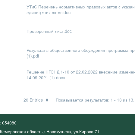
УТиС Перечень нормативных правовых актов с указан
единиц этих актов.doc
Проверочный лист.doc
Результаты общественного обсуждения программа пр
(1).pdf
Решение НГСНД 1-10 от 22.02.2022 внесение изменен
14.09.2021 (1).docx
20 Entries
Показывается результатов: 1 - 13 из 13.
: 654080
 Кемеровская область,г.Новокузнецк, ул.Кирова 71