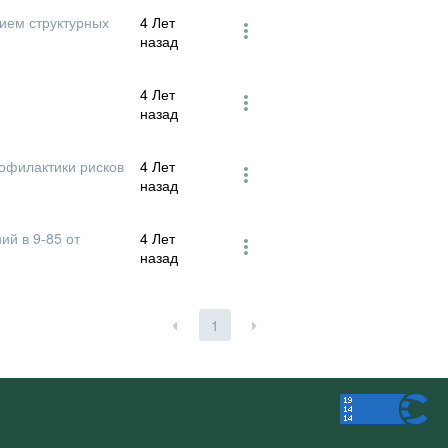
ием структурных
4 Лет
назад
4 Лет
назад
офилактики рисков
4 Лет
назад
ий в 9-85 от
4 Лет
назад
1