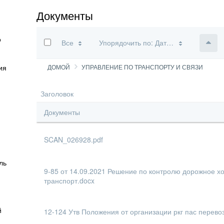
Документы
о
П
Все
Упорядочить по: Дата изменения
ия
ДОМОЙ
УПРАВЛЕНИЕ ПО ТРАНСПОРТУ И СВЯЗИ
Заголовок
Документы
SCAN_026928.pdf
ль
9-85 от 14.09.2021 Решение по контролю дорожное х
транспорт.docx
й
й
12-124 Утв Положения от организации ркг пас перево