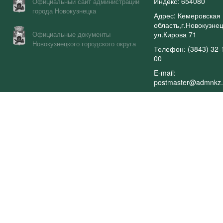
Индекс: 654080
Официальный сайт администрации
города Новокузнецка
Адрес: Кемеровская
область,г.Новокузнец
Официальные документы
ул.Кирова 71
Новокузнецкого городского округа
Телефон: (3843) 32-
00
E-mail:
postmaster@admnkz.