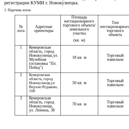
регистрации КУМИ г. Новокузнецка.
1. Перечень лотов:
Площадь
нестационарного
Тип
торгового объекта/
№
Адресные
нестационарног
земельного
лота
ориентиры
торгового
участка
объекта
(кв. м)
1
Кемеровская
область, город
Новокузнецк,
ул.
Торговый
18 кв. м
Музейная
павильон
(остановка "Пл.
Побед")
2
Кемеровская
область, город
Торговый
Новокузнецк,
ул.
50 кв. м
павильон
Верхне-Редаково,
108
3
Кемеровская
область, город
Торговый
70 кв. м
Новокузнецк,
павильон
ул. Ленина, 38