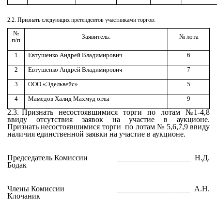
2.2. Признать следующих претендентов участниками торгов:
№
Заявитель:
№ лота
п/п
1
Евтушенко Андрей Владимирович
6
2
Евтушенко Андрей Владимирович
7
3
ООО «Эдельвейс»
5
4
Мамедов Халид Махмуд оглы
9
2.3. Признать несостоявшимися торги по лотам №1-4,8
ввиду отсутствия заявок на участие в аукционе.
Признать несостоявшимися торги по лотам № 5,6,7,9 ввиду
наличия единственной заявки на участие в аукционе.
Председатель Комиссии ___________________ Н.Д.
Бодак
Члены Комиссии ___________________ А.Н.
Клочаник