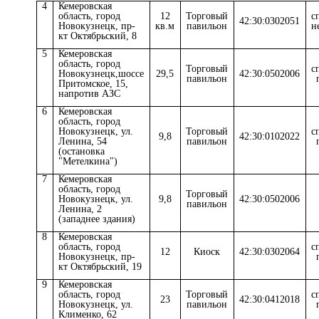
4
Кемеровская
область, город
12
Торговый
с
42:30:0302051
Новокузнецк, пр-
кв.м
павильон
н
кт Октябрьский, 8
5
Кемеровская
область, город
Торговый
с
Новокузнецк,
шоссе
29,5
42:30:0502006
павильон
Притомское, 15,
напротив АЗС
6
Кемеровская
область, город
Новокузнецк,
ул.
Торговый
с
9,8
42:30:0102022
Ленина, 54
павильон
(остановка
"Метелкина")
7
Кемеровская
область, город
Торговый
Новокузнецк,
ул.
9,8
42:30:0502006
павильон
Ленина, 2
(западнее здания)
8
Кемеровская
область, город
с
12
Киоск
42:30:0302064
Новокузнецк,
пр-
кт Октябрьский, 19
9
Кемеровская
область, город
Торговый
с
23
42:30:0412018
Новокузнецк, ул.
павильон
Клименко, 62