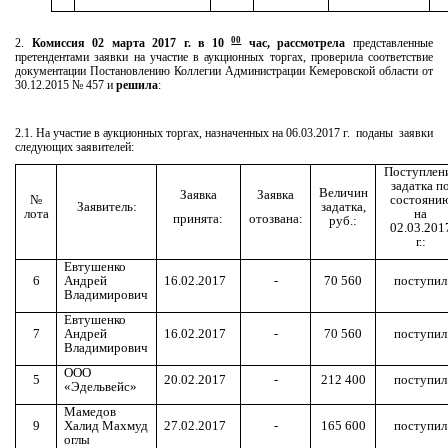
00
2.
Комиссия 02 марта 2017 г. в 10
час, рассмотрела
представленные
претендентами заявки на участие в аукционных торгах, проверила соответствие
документации Постановлению Коллегии Администрации Кемеровской области от
30.12.2015 № 457 и
решила
:
2.1. На участие в аукционных торгах, назначенных на 06.03.2017 г. поданы заявки
следующих заявителей:
Поступлен
задатка п
Величин
Заявка
Заявка
№
состояни
Заявитель:
задатка,
лота
на
принята:
отозвана:
руб.:
02.03.201
г.:
Евтушенко
6
Андрей
16.02.2017
-
70 560
поступил
Владимирович
Евтушенко
7
Андрей
16.02.2017
-
70 560
поступил
Владимирович
ООО
5
20.02.2017
-
212 400
поступил
«Эдельвейс»
Мамедов
9
Халид Махмуд
27.02.2017
-
165 600
поступил
оглы