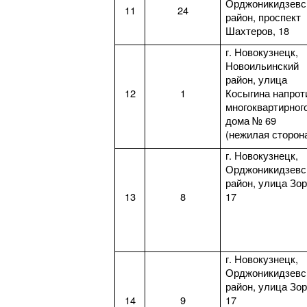
Орджоникидзевс
11
24
район, проспект
Шахтеров, 18
г. Новокузнецк,
Новоильинский
район, улица
12
1
Косыгина напрот
многоквартирног
дома № 69
(нежилая сторон
г. Новокузнецк,
Орджоникидзевс
район, улица Зор
13
8
17
г. Новокузнецк,
Орджоникидзевс
район, улица Зор
14
9
17