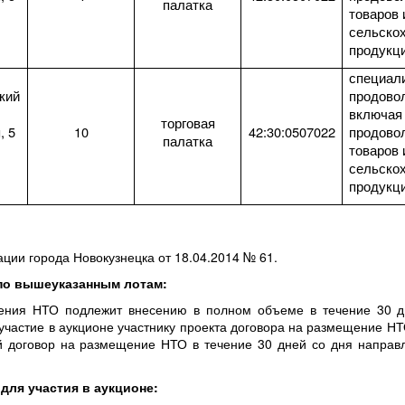
палатка
товаров 
сельско
продукц
специал
кий
продово
включая
торговая
, 5
10
42:30:0507022
продово
палатка
товаров 
сельско
продукц
ии города Новокузнецка от 18.04.2014 № 61.
и и оплаты по вышеуказанным лотам:
щения НТО подлежит внесению в полном объеме в течение 30 д
частие в аукционе участнику проекта договора на размещение Н
й договор на размещение НТО в течение 30 дней со дня направл
для участия в аукционе: