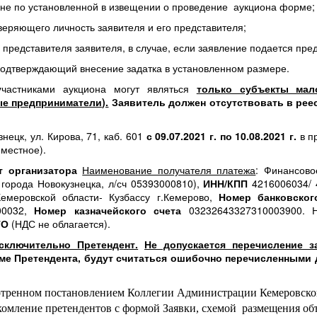
ионе по установленной в извещении о проведение аукциона форме;
оверяющего личность заявителя и его представителя;
представителя заявителя, в случае, если заявление подается пре
 подтверждающий внесение задатка в установленном размере.
у
частниками аукциона могут являться
только субъекты мал
е предприниматели).
Заявитель должен отсутствовать в ре
нецк, ул. Кирова, 71, каб. 601
с 09.07.2021 г. по 10.08.2021 г.
в пр
 местное).
 организатора
Наименование получателя платежа
: Финансово
орода Новокузнецка, л/сч 05393000810),
ИНН/КПП
4216006034/ 
еровской области- Кузбассу г.Кемерово,
Номер банковског
00032,
Номер казначейского счета
03232643327310003900. 
ТО
(НДС не облагается).
сключительно Претендент.
Не допускается перечисление 
ме Претендента, будут считаться ошибочно перечисленными
отренном постановлением Коллегии Администрации Кемеровской
акомление претендентов с формой Заявки, схемой размещения об