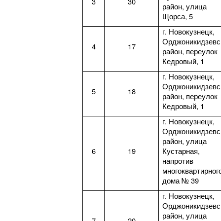
3
30
район, улица
Щорса, 5
г. Новокузнецк,
Орджоникидзевс
4
17
район, переулок
Кедровый, 1
г. Новокузнецк,
Орджоникидзевс
5
18
район, переулок
Кедровый, 1
г. Новокузнецк,
Орджоникидзевс
район, улица
6
19
Кустарная,
напротив
многоквартирног
дома № 39
г. Новокузнецк,
Орджоникидзевс
район, улица
7
20