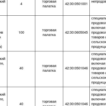
кий
торговая
непродо
4
42:30:0501001
палатка
специал
продово
включая
торговая
ив
100
42:30:0605045
продово
палатка
о
товаров 
сельско
а)
продукц
специал
кий
продово
ге,
включая
торговая
40
42:30:0501046
продово
палатка
товаров 
сельско
продукц
специал
кий
продово
ге,
включая
торговая
40
42:30:0501046
продово
палатка