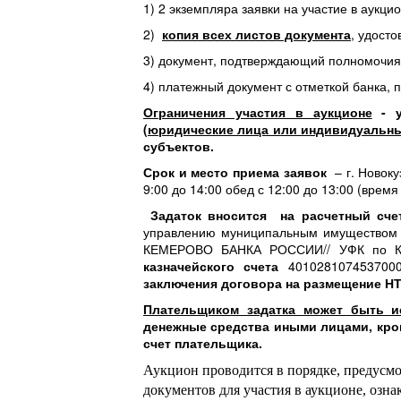
1) 2 экземпляра заявки на участие в аукц
2)
копия всех листов документа
, удост
3) документ, подтверждающий полномочия 
4) платежный документ с отметкой банка,
Ограничения участия в аукционе
- 
(юридические лица или индивидуальны
субъектов.
Срок и место приема заявок
– г. Новокуз
9:00 до 14:00 обед с 12:00 до 13:00 (время
Задаток вносится на расчетный счет
управлению муниципальным имуществом г
КЕМЕРОВО БАНКА РОССИИ// УФК по Кем
казначейского счета
401028107453700
заключения договора на размещение Н
Плательщиком задатка может быть и
денежные средства иными лицами, кро
счет плательщика.
Аукцион проводится в порядке, предусм
документов для участия в аукционе, озн