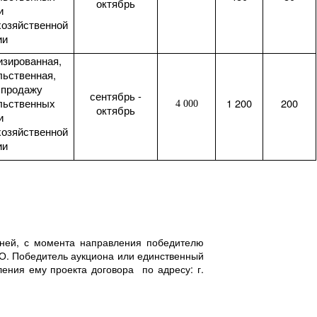
октябрь
и
хозяйственной
ии
изированная,
льственная,
 продажу
сентябрь -
льственных
1 200
200
4 000
октябрь
и
хозяйственной
ии
ней, с момента направления победителю
ТО. Победитель аукциона или единственный
ения ему проекта договора по адресу: г.