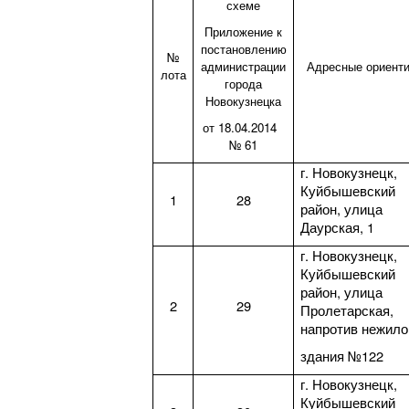
схеме
Приложение к
постановлению
№
администрации
Адресные ориент
лота
города
Новокузнецка
от 18.04.2014
№ 61
г. Новокузнецк,
Куйбышевский
1
28
район, улица
Даурская, 1
г. Новокузнецк,
Куйбышевский
район, улица
2
29
Пролетарская,
напротив нежило
здания №122
г. Новокузнецк,
Куйбышевский