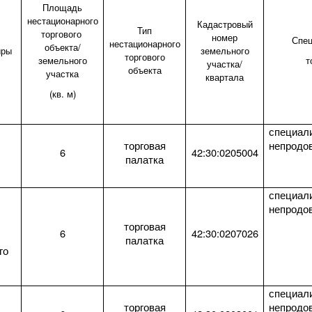
Площадь
нестационарного
Кадастровый
Тип
торгового
номер
Спец
нестационарного
объекта/
иры
земельного
торгового
земельного
т
участка/
объекта
участка
квартала
(кв. м)
специал
торговая
непродо
6
42:30:0205004
палатка
специал
непродо
торговая
6
42:30:0207026
палатка
го
специал
торговая
непродо