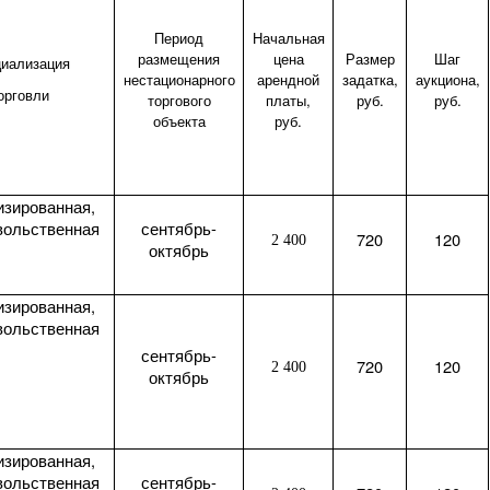
Период
Начальная
размещения
цена
Размер
Шаг
иализация
нестационарного
арендной
задатка,
аукциона,
орговли
торгового
платы,
руб.
руб.
объекта
руб.
изированная,
вольственная
сентябрь-
720
120
2 400
октябрь
изированная,
вольственная
сентябрь-
720
120
2 400
октябрь
изированная,
вольственная
сентябрь-