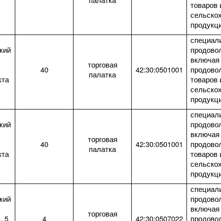
товаров 
сельско
продукц
специал
кий
продово
включая
торговая
40
42:30:0501001
продово
палатка
кта
товаров 
сельско
продукц
специал
кий
продово
включая
торговая
40
42:30:0501001
продово
палатка
кта
товаров 
сельско
продукц
специал
кий
продово
включая
торговая
, 5
4
42:30:0507022
продово