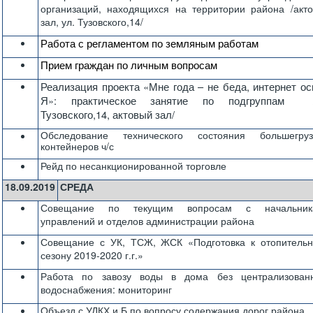
организаций, находящихся на территории района /акт
зал, ул. Тузовского,14/
Работа с регламентом по земляным работам
Прием граждан по личным вопросам
Реализация проекта «Мне года – не беда, интернет о
Я»: практическое занятие по подгруппам /
Тузовского,14, актовый зал/
Обследование технического состояния большегруз
контейнеров ч/с
Рейд по несанкционированной торговле
18.09.2019
СРЕДА
Совещание по текущим вопросам с начальник
управлений и отделов администрации района
Совещание с УК, ТСЖ, ЖСК «Подготовка к отопитель
сезону 2019-2020 г.г.»
Работа по завозу воды в дома без централизованн
водоснабжения: мониторинг
Объезд с УДКХ и Б по вопросу содержания дорог района