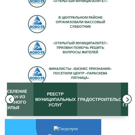
«ОТКРЫТЫЙ МУНИЦИПАЛИТЕТ»
В ЦЕНТРАЛЬНОМ РАЙОНЕ
ОРГАНИЗОВАЛИ МАССОВЫЙ
СУББОТНИК
«ОТКРЫТЫЙ МУНИЦИПАЛИТЕТ»
ПРИЗВАН ПОМОЧЬ РЕШИТЬ
ВОПРОСЫ ЖИТЕЛЕЙ
ФИНАЛИСТЫ «БИЗНЕС ПРИЗНАНИЯ»
ПОСЕТИЛИ ЦЕНТР «ПАРАСКЕВА
ПЯТНИЦА»
ЕРЕСЕЛЕНИЕ
РЕЕСТР
ЭК
ГРАЖДАН ИЗ
prev
next
МУНИЦИПАЛЬНЫХ
ГРАДОСТРОИТЕЛЬСТВО
ПРЕД
ВАРИЙНОГО
УСЛУГ
ГУ М
ЖИЛЬЯ