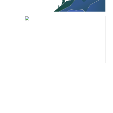
Индекс: 654080
Официальный сайт администрации
города Новокузнецка
Адрес: Кемеровская
область,г.Новокузнец
Официальные документы
ул.Кирова 71
Новокузнецкого городского округа
Телефон: (3843) 32-
00