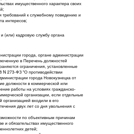
льствах имущественного характера своих
й;
 требований к служебному поведению и
та интересов;
и (или) кадровую службу органа
нистрации города, органе администрации
ключенную в Перечень должностей
раняются ограничения, установленные
08 N 273-ФЗ "О противодействии
дминистрации города Новокузнецка от
ние должности в коммерческой или
ение работы на условиях гражданско-
оммерческой организации, если отдельные
 организацией входили в его
течения двух лет со дня увольнения с
озможности по объективным причинам
ве и обязательствах имущественного
шеннолетних детей;