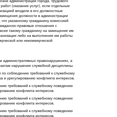
гане администрации города, трудового
работ (оказание услуг), если отдельные
изацией входили в его должностные
замещения должности в администрации
, что указанному гражданину комиссией
гражданско-правовые отношения с
гласия такому гражданину на замещение им
ганизации либо на выполнение им работы
мерческой или некоммерческой
 и административных правонарушениях, а
фактам нарушения служебной дисциплины.
ии по соблюдению требований к служебному
а и урегулированию конфликта интересов.
ению требований к служебному поведению
ированию конфликта интересов.
ению требований к служебному поведению
ированию конфликта интересов.
ению требований к служебному поведению
ированию конфликта интересов.