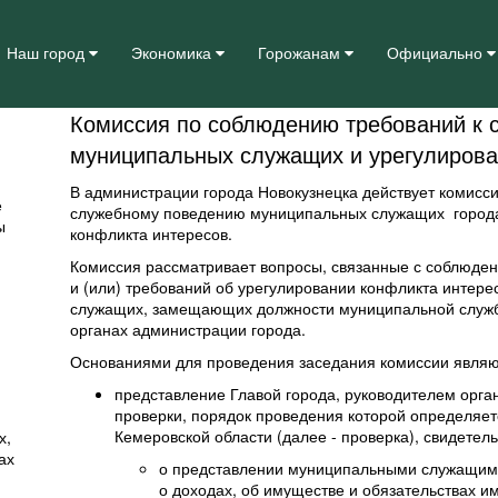
Наш город
Экономика
Горожанам
Официально
Комиссия по соблюдению требований к
муниципальных служащих и урегулирова
В администрации города Новокузнецка действует комисс
е
служебному поведению муниципальных служащих города
ы
конфликта интересов.
Комиссия рассматривает вопросы, связанные с соблюде
и (или) требований об урегулировании конфликта интер
служащих, замещающих должности муниципальной службы
органах администрации города.
Основаниями для проведения заседания комиссии являю
представление Главой города, руководителем орг
проверки, порядок проведения которой определяе
Кемеровской области (далее - проверка), свидетел
х,
ах
о представлении муниципальными служащим
о доходах, об имуществе и обязательствах и