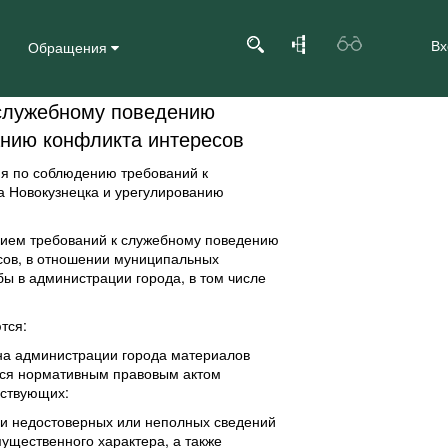
Вх
Обращения
 служебному поведению
нию конфликта интересов
ия по соблюдению требований к
 Новокузнецка и урегулированию
нием требований к служебному поведению
есов, в отношении муниципальных
 в администрации города, в том числе
тся:
ана администрации города материалов
тся нормативным правовым актом
ьствующих:
и недостоверных или неполных сведений
мущественного характера, а также