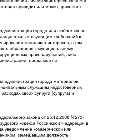
озникновении личной заинтересованности
оторая приводит или может привести к
 администрации города или любого члена
униципальным служащим требований к
улировании конфликта интересов, в том
факте обращения к муниципальному
оррупционных правонарушений, либо
министрации города мер по
ана администрации города материалов
униципальным служащим недостоверных
 расходах своих супруги (супруга) и
едерального закона от 25.12.2008 N 273-
Трудового кодекса Российской Федерации в
да уведомление коммерческой или
жданином, замещавшим должность