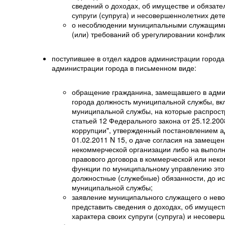
сведений о доходах, об имуществе и обязате
супруги (супруга) и несовершеннолетних дете
о несоблюдении муниципальными служащими
(или) требований об урегулировании конфлик
поступившее в отдел кадров администрации города 
администрации города в письменном виде:
обращение гражданина, замещавшего в адми
города должность муниципальной службы, в
муниципальной службы, на которые распрост
статьей 12 Федерального закона от 25.12.20
коррупции", утвержденный постановлением а
01.02.2011 N 15, о даче согласия на замеще
некоммерческой организации либо на выполн
правового договора в коммерческой или нек
функции по муниципальному управлению этой
должностные (служебные) обязанности, до ис
муниципальной службы;
заявление муниципального служащего о нев
представить сведения о доходах, об имущест
характера своих супруги (супруга) и несовер