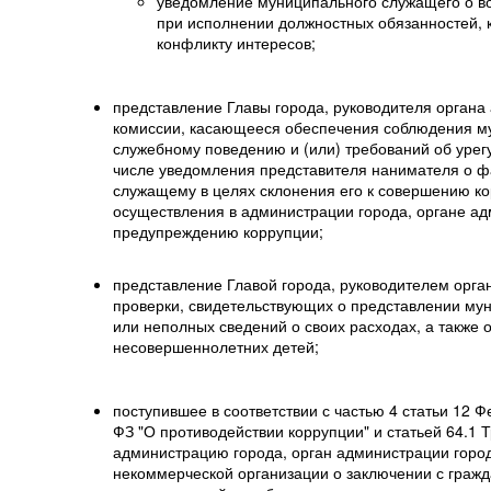
уведомление муниципального служащего о в
при исполнении должностных обязанностей, к
конфликту интересов;
представление Главы города, руководителя органа
комиссии, касающееся обеспечения соблюдения м
служебному поведению и (или) требований об урег
числе уведомления представителя нанимателя о 
служащему в целях склонения его к совершению к
осуществления в администрации города, органе ад
предупреждению коррупции;
представление Главой города, руководителем орг
проверки, свидетельствующих о представлении м
или неполных сведений о своих расходах, а также о
несовершеннолетних детей;
поступившее в соответствии с частью 4 статьи 12 Ф
ФЗ "О противодействии коррупции" и статьей 64.1 
администрацию города, орган администрации горо
некоммерческой организации о заключении с гра